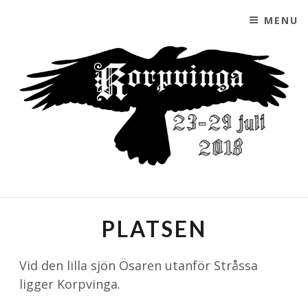
MENU
SKIP TO CONTENT
KORPVINGA
ETT LAJV AV FÖRENINGEN GRANLAND
PLATSEN
Vid den lilla sjön Ösaren utanför Stråssa
ligger Korpvinga.