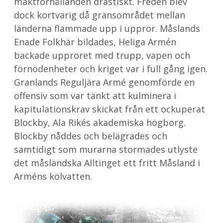
maktförhållanden drastiskt. Freden blev
dock kortvarig då gränsområdet mellan
länderna flammade upp i uppror. Måslands
Enade Folkhär bildades, Heliga Armén
backade upproret med trupp, vapen och
förnödenheter och kriget var i full gång igen.
Granlands Reguljära Armé genomförde en
offensiv som var tänkt att kulminera i
kapitulationskrav skickat från ett ockuperat
Blockby, Ala Rikés akademiska högborg.
Blockby nåddes och belägrades och
samtidigt som murarna stormades utlyste
det måsländska Alltinget ett fritt Måsland i
Arméns kölvatten.