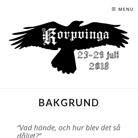
MENU
SKIP TO CONTENT
KORPVINGA
ETT LAJV AV FÖRENINGEN GRANLAND
BAKGRUND
“Vad hände, och hur blev det så
dåligt?”