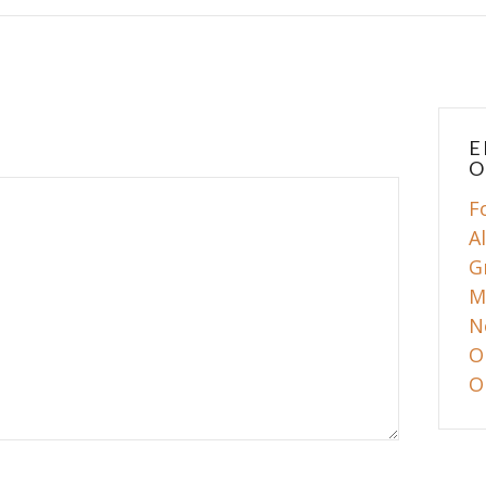
E
O
F
A
G
M
N
O
O