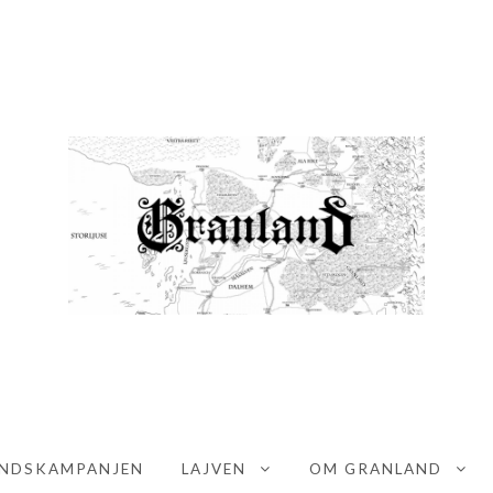
GRANLAND
FÖRENINGEN GRANLANDS HEMSIDA
NDSKAMPANJEN
LAJVEN
OM GRANLAND
EXPAND CHILD MENU
EX