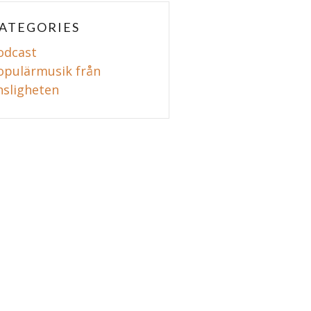
ATEGORIES
odcast
opulärmusik från
nsligheten