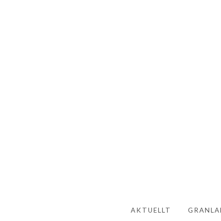
SKIP TO CONTENT
AKTUELLT
GRANLA