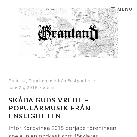
SKIP TO CONTENT
MENU
GRANLAND
FÖRENINGEN GRANLANDS HEMSIDA
Podcast
,
Populärmusik från Ensligheten
June 25, 2018
admin
SKÅDA GUDS VREDE –
POPULÄRMUSIK FRÅN
ENSLIGHETEN
Inför Korpvinga 2018 började föreningen
spela in en podcast som förklarar