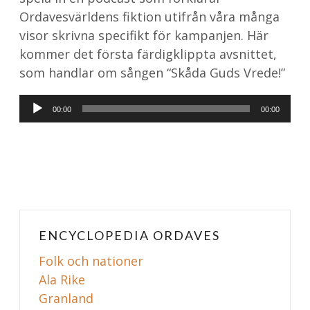
Ordavesvärldens fiktion utifrån våra många
visor skrivna specifikt för kampanjen. Här
kommer det första färdigklippta avsnittet,
som handlar om sången “Skåda Guds Vrede!”
Audio
00:00
00:00
Player
ENCYCLOPEDIA ORDAVES
Folk och nationer
Ala Rike
Granland