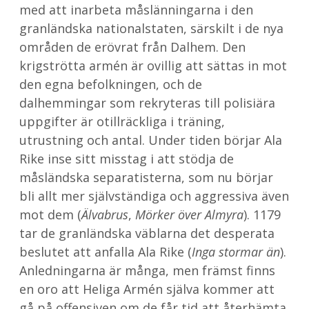
med att inarbeta måslänningarna i den
granländska nationalstaten, särskilt i de nya
områden de erövrat från Dalhem. Den
krigströtta armén är ovillig att sättas in mot
den egna befolkningen, och de
dalhemmingar som rekryteras till polisiära
uppgifter är otillräckliga i träning,
utrustning och antal. Under tiden börjar Ala
Rike inse sitt misstag i att stödja de
måsländska separatisterna, som nu börjar
bli allt mer självständiga och aggressiva även
mot dem (
Älvabrus
,
Mörker över Almyra
). 1179
tar de granländska väblarna det desperata
beslutet att anfalla Ala Rike (
Inga stormar än
).
Anledningarna är många, men främst finns
en oro att Heliga Armén själva kommer att
gå på offensiven om de får tid att återhämta