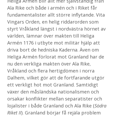
Heliga Armén blir allt mer självständig från
Ala Rike och både i armén och i Riket får
fundamentalister allt större inflytande. Vita
Vingars Orden, en helig riddarorden som
styrt Vråkland längst i nordvästra hörnet av
världen, lämnar över makten till Heliga
Armén 1176 i utbyte mot militär hjälp att
driva bort de hedniska Kaderna. Även om
Heliga Armén förlorat mot Granland har de
nu den verkliga makten över Ala Rike,
Vråkland och flera hertigdömen i norra
Dalhem, vilket gör att de fortfarande utgör
ett verkligt hot mot Granland. Samtidigt
växer den måsländska nationalismen och
orsakar konflikter mellan separatister och
lojalister i både Granland och Ala Rike (
Södra
Riket II
). Granland börjar få rejäla problem