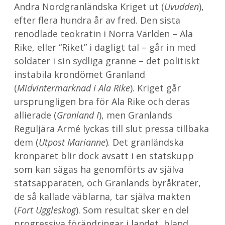
Andra Nordgranländska Kriget ut (
Uvudden
),
efter flera hundra år av fred. Den sista
renodlade teokratin i Norra Världen – Ala
Rike, eller “Riket” i dagligt tal – går in med
soldater i sin sydliga granne – det politiskt
instabila krondömet Granland
(
Midvintermarknad i Ala Rike
). Kriget går
ursprungligen bra för Ala Rike och deras
allierade (
Granland I
), men Granlands
Reguljära Armé lyckas till slut pressa tillbaka
dem (
Utpost Marianne
). Det granländska
kronparet blir dock avsatt i en statskupp
som kan sägas ha genomförts av själva
statsapparaten, och Granlands byråkrater,
de så kallade väblarna, tar själva makten
(
Fort Uggleskog
). Som resultat sker en del
progressiva förändringar i landet, bland