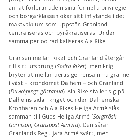
annat förlorar adeln sina formella privilegier
och borgarklassen ökar sitt inflytande i det
maktvakuum som uppstår. Granland
centraliseras och byråkratiseras. Under
samma period radikaliseras Ala Rike.
Gränsen mellan Riket och Granland återgår
till sitt ursprung (
Södra Riket
), men krig
bryter ut mellan deras gemensamma granne
i väst – krondömet Dalhem – och Granland
(
Duvköpings gästabud
). Ala Rike ställer sig på
Dalhems sida i kriget och den Dalhemska
Kronhären och Ala Rikes Heliga Armé slås
samman till Guds Heliga Armé (
Sorgträsk
Garnison
,
Gränspost Almyra
). Den sårar
Granlands Reguljära Armé svårt, men