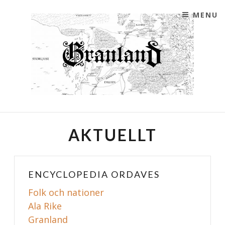
SKIP TO CONTENT
MENU
GRANLAND
FÖRENINGEN GRANLANDS HEMSIDA
AKTUELLT
ENCYCLOPEDIA ORDAVES
Folk och nationer
Ala Rike
Granland